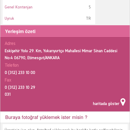
Genel Kontenjan
5
Uyruk
TR
Yerleşim özeti
Adres
Eskişehir Yolu 29. Km, Yukarıyurtçu Mahallesi Mimar Sinan Caddesi
No:4 06790, Etimesgut/ANKARA
Telefon
0 (312) 233 10 00
Fax
0 (312) 233 10 29
031
haritada göster
Buraya fotoğraf yüklemek ister misin ?
Ücretisiz üye olup, fotoğraf yükleyerek bu başlığa katkı sağlayabilirsin