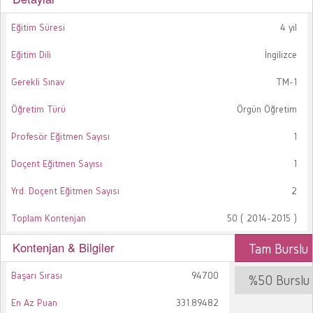
Eğitim Süresi
4 yıl
Eğitim Dili
İngilizce
Gerekli Sınav
TM-1
Öğretim Türü
Örgün Öğretim
Profesör Eğitmen Sayısı
1
Doçent Eğitmen Sayısı
1
Yrd. Doçent Eğitmen Sayısı
2
Toplam Kontenjan
50 ( 2014-2015 )
Kontenjan & Bilgiler
Tam Burslu
Başarı Sırası
94700
%50 Burslu
En Az Puan
331.89482