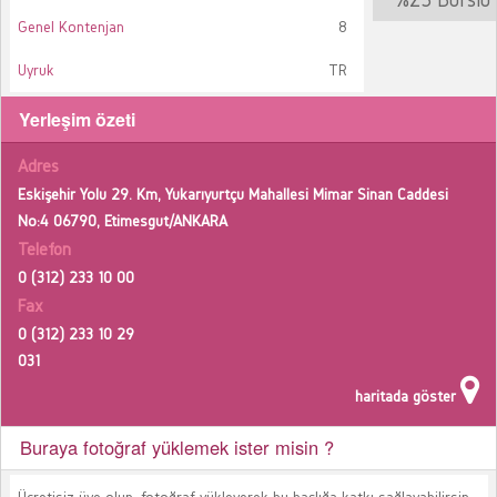
Genel Kontenjan
8
Uyruk
TR
Yerleşim özeti
Adres
Eskişehir Yolu 29. Km, Yukarıyurtçu Mahallesi Mimar Sinan Caddesi
No:4 06790, Etimesgut/ANKARA
Telefon
0 (312) 233 10 00
Fax
0 (312) 233 10 29
031
haritada göster
Buraya fotoğraf yüklemek ister misin ?
Ücretisiz üye olup, fotoğraf yükleyerek bu başlığa katkı sağlayabilirsin