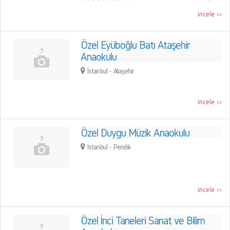
incele ››
Özel Eyüboğlu Batı Ataşehir
Anaokulu
İstanbul - Ataşehir
incele ››
Özel Duygu Müzik Anaokulu
İstanbul - Pendik
incele ››
Özel İnci Taneleri Sanat ve Bilim