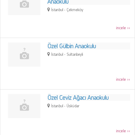
Anaokulu
İstanbul - Çekmeköy
incele ››
Özel Gülbin Anaokulu
İstanbul - Sultanbeyli
incele ››
Özel Ceviz Ağacı Anaokulu
İstanbul - Üsküdar
incele ››