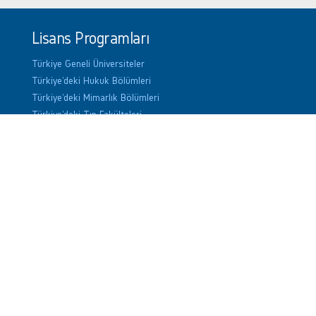
Lisans Programları
Türkiye Geneli Üniversiteler
Türkiye'deki Hukuk Bölümleri
Türkiye'deki Mimarlık Bölümleri
Türkiye'deki Tıp Fakülteleri
Özel Öğretim Kursları
İstanbul Anadolu Yakası Özel
Öğretim Kursları
İstanbul Avrupa Yakası Özel Öğretim
Kursları
Ankara'daki Özel Öğretim Kursları