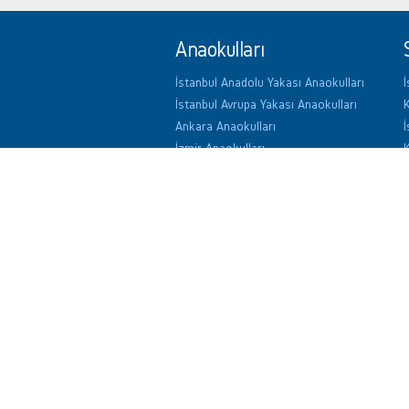
Anaokulları
İstanbul Anadolu Yakası Anaokulları
İ
İstanbul Avrupa Yakası Anaokulları
K
Ankara Anaokulları
İ
İzmir Anaokulları
K
Antalya Anaokulları
A
İ
A
Yurtlar
İstanbul Anadolu Yakası Yurtlar
İ
İstanbul Avrupa Yakası Yurtlar
K
Ankara'daki Yurtlar
İ
İzmir'deki Yurtlar
K
Antalya'daki Yurtlar
A